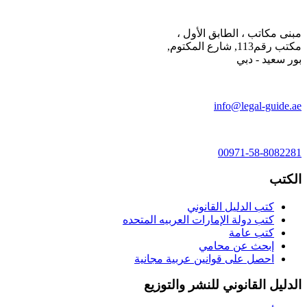
مبنى مكاتب ، الطابق الأول ،
مكتب رقم113, شارع المكتوم,
بور سعيد - دبي
info@legal-guide.ae
00971-58-8082281
الكتب
كتب الدليل القانوني
كتب دولة الإمارات العربيه المتحده
كتب عامة
إبحث عن محامي
احصل على قوانين عربية مجانية
الدليل القانوني للنشر والتوزيع