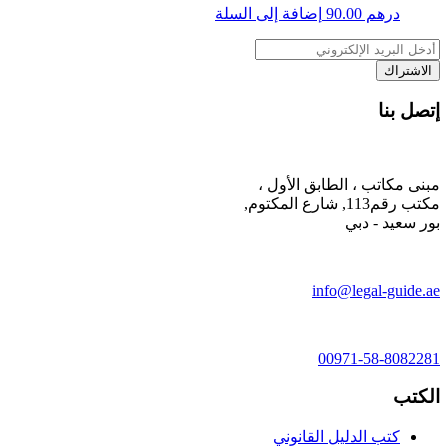
درهم
90.00
إضافة إلى السلة
إتصل بنا
مبنى مكاتب ، الطابق الأول ،
مكتب رقم113, شارع المكتوم,
بور سعيد - دبي
info@legal-guide.ae
00971-58-8082281
الكتب
كتب الدليل القانوني