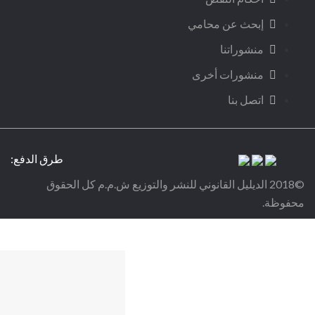
إبحث عن محامي
منشوراتنا
منشورات أخرى
اتصل بنا
طرق الدفع:
©2018 الديليل القانوني للنشر والتوزيع ش.م.م كل الحقوق
محفوظة.