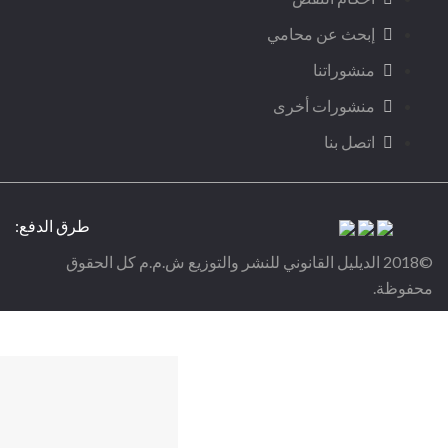
إبحث عن محامي
منشوراتنا
منشورات أخرى
اتصل بنا
طرق الدفع:
©2018 الديليل القانوني للنشر والتوزيع ش.م.م كل الحقوق
محفوظة.