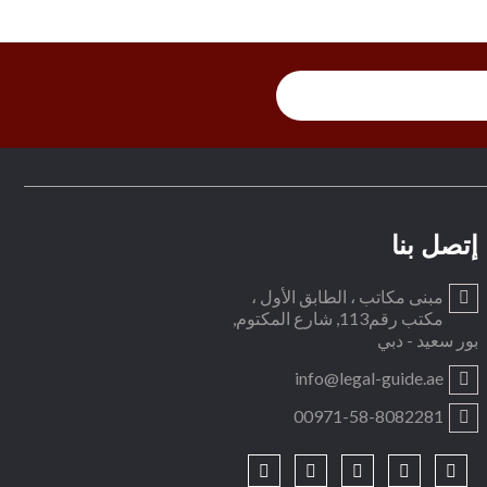
إتصل بنا
مبنى مكاتب ، الطابق الأول ،
مكتب رقم113, شارع المكتوم,
بور سعيد - دبي
info@legal-guide.ae
00971-58-8082281