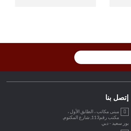
إتصل بنا
مبنى مكاتب ، الطابق الأول ،
مكتب رقم113, شارع المكتوم,
بور سعيد - دبي