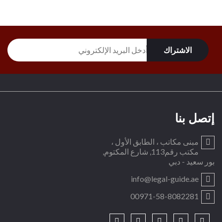
إتصل بنا
مبنى مكاتب ، الطابق الأول ،
مكتب رقم113, شارع المكتوم,
بور سعيد - دبي
info@legal-guide.ae
00971-58-8082281